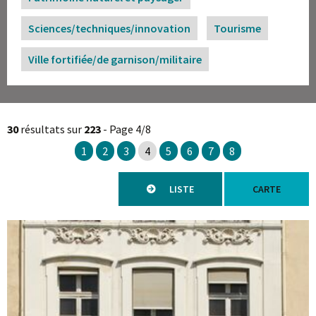
Sciences/techniques/innovation
Tourisme
Ville fortifiée/de garnison/militaire
30
résultats sur
223
- Page 4/8
1
2
3
4
5
6
7
8
LISTE
CARTE