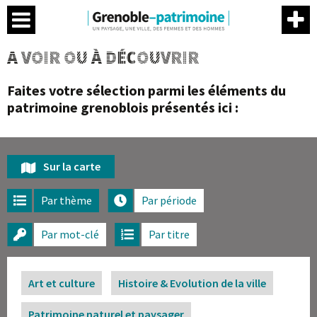
Menu
Contenu
Menu
Me
A VOIR OU À DÉCOUVRIR
Faites votre sélection parmi les éléments du
patrimoine grenoblois présentés ici :
Sur la carte
Par thème
Par période
Par mot-clé
Par titre
Art et culture
Histoire & Evolution de la ville
Patrimoine naturel et paysager