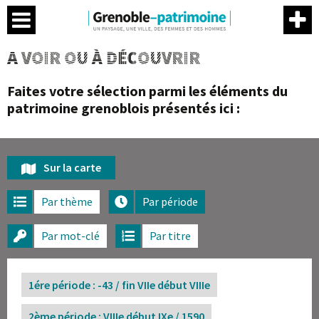
Menu
Contenu
Menu
Me
A VOIR OU À DÉCOUVRIR
Faites votre sélection parmi les éléments du
patrimoine grenoblois présentés ici :
Sur la carte
Par thème
Par période
Par mot-clé
Par titre
1ére période : -43 / fin VIIe début VIIIe
2ème période : VIIIe début IXe / 1590