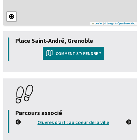
|
-
Leaflet
© Jawg
© OpenStreetMap
Place Saint-André, Grenoble
COMMENT S'Y RENDRE ?
Parcours associé
Précédent
Œuvres d'art : au coeur de la ville
Sui