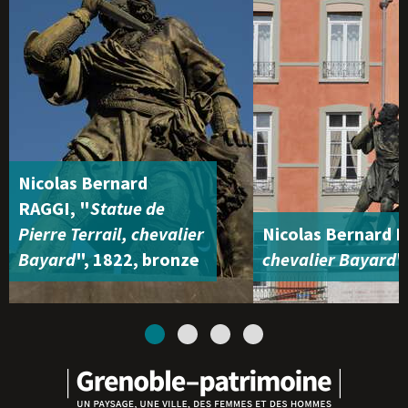
Nicolas Bernard
RAGGI, "
Statue de
Pierre Terrail, chevalier
Nicolas Bernard R
Bayard
", 1822, bronze
chevalier Bayard
"
1
2
3
4