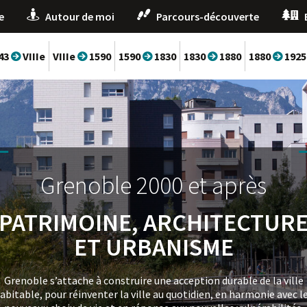
Grenoble de -43 au début du
e
Autour de moi
Parcours-découverte
Grenoble du VIIIème siècle à
Grenoble de 1968 au 2000
VIIIème siècle
L'écrin de la ville
1590
Grenoble de 1590 à 1830
43
VIIIe
VIIIe
1590
1590
1830
1830
1880
1880
1925





OLYMPISME ET "AVANT-
UN PONT, UNE ENCEINTE, U
L'OMNIPRÉSENCE DU PAYSAG
LA FOI ET LA LOI
NAISSANCE D'UNE CAPITALE
GARDES"
ÉVÊQUE
La diversité des massifs qui l’entourent ainsi que sa position au
Grenoble conserve fidèlement les traces de la rivalité qui a
Avec la fin des guerres de Religion, Grenoble connaît un essor
confluent de vallées façonnées par l’histoire des glaciers offrent 
longtemps opposé, au Moyen Âge, l’évêque et le Dauphin ainsi qu
Les Jeux olympiques d’hiver de 1968 transforment radicalement
démographique qui entraîne une véritable métamorphose urbaine
Les premières populations s’installent au bord de l’Isère, profitan
Grenoble un cadre de ville exceptionnel
celles de la constitution du pouvoir consulaire dès le milieu du 13e
Grenoble.
d’un rétrécissement de la rivière qui autorise le passage d’une rive 
siècle.
l’autre.
Grenoble 2000 et après
Grenoble de 1880 à 1925
Grenoble de 1830 à 1880
Grenoble de 1925 à 1968
PATRIMOINE, ARCHITECTUR
L'EXPLOSION DE LA
UNE VILLE DE POUVOIRS
LA VILLE LABORATOIRE
ET URBANISME
MODERNITÉ
Ville de frontière et de garnison, Grenoble élargit une nouvelle foi
’explosion démographique exige désormais de penser un urbanis
Grenoble s’attache à construire une acception durable de la ville
es fortifications sous la conduite du général Haxo, ouvrant de vast
Portée par le développement industriel lié notamment à la Houill
planifié à plus grande échelle.
abitable, pour réinventer la ville au quotidien, en harmonie avec l
espaces à l’urbanisation vers le sud et vers l’ouest, jusqu’au Drac.
blanche, la ville entre dans la modernité.