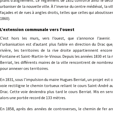
plans d’alignement. Le règlement de 1852 conforte ainsi le déco
urbaniser de la nouvelle ville. À l’inverse du centre médiéval, la v
façades et de rues à angles droits, telles que celles qui aboutiss
1860).
L’extension communale vers l’ouest
C’est hors les murs, vers l’ouest, que s’annonce l’avenir. 
l’urbanisation est d’autant plus faible en direction du Drac qu
rivière, les territoires de la rive droite appartiennent enco
Fontaine et Saint-Martin-le-Vinoux. Depuis les années 1830 et l
Berriat, les différents maires de la ville rencontrent de nombreu
pour annexer ces territoires.
En 1831, sous l’impulsion du maire Hugues Berriat, un projet est
voie rectiligne le chemin tortueux reliant le cours Saint-André a
Drac. Cette voie deviendra plus tard le cours Berriat. Mis en ser
alors une portée record de 133 mètres.
En 1858, après des années de controverses, le chemin de fer arr