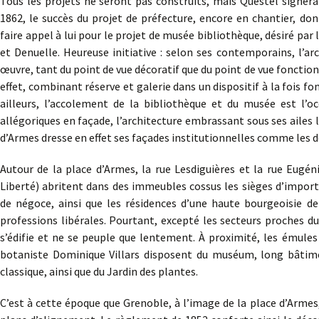
Tous les projets ne seront pas construits, mais Questel signera
1862, le succès du projet de préfecture, encore en chantier, don
faire appel à lui pour le projet de musée bibliothèque, désiré par
et Denuelle. Heureuse initiative : selon ses contemporains, l’ar
œuvre, tant du point de vue décoratif que du point de vue fonctio
effet, combinant réserve et galerie dans un dispositif à la fois fo
ailleurs, l’accolement de la bibliothèque et du musée est l’o
allégoriques en façade, l’architecture embrassant sous ses ailes le
d’Armes dresse en effet ses façades institutionnelles comme les d
Autour de la place d’Armes, la rue Lesdiguières et la rue Eugén
Liberté) abritent dans des immeubles cossus les sièges d’impor
de négoce, ainsi que les résidences d’une haute bourgeoisie d
professions libérales. Pourtant, excepté les secteurs proches du
s’édifie et ne se peuple que lentement. À proximité, les émul
botaniste Dominique Villars disposent du muséum, long bâtim
classique, ainsi que du Jardin des plantes.
C’est à cette époque que Grenoble, à l’image de la place d’Armes