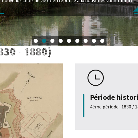
nouveaux choix de vie et en réponse aux nouvelles vulnérabilités.
1
2
3
4
5
6
7
8
9
30 - 1880)
Période histor
4ème période : 1830 / 