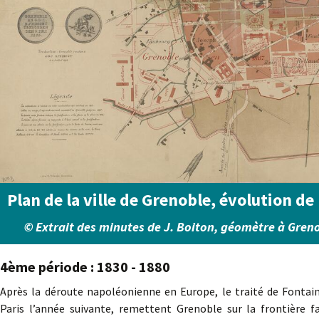
Plan de la ville de Grenoble, évolution de
© Extrait des minutes de J. Boiton, géomètre à Greno
4ème période : 1830 - 1880
Après la déroute napoléonienne en Europe, le traité de Fontain
Paris l’année suivante, remettent Grenoble sur la frontière