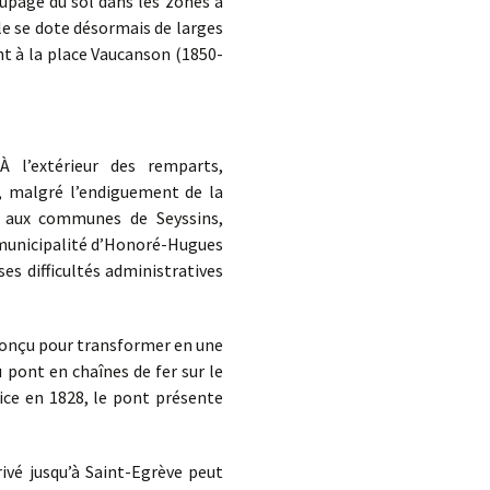
upage du sol dans les zones à
ille se dote désormais de larges
ent à la place Vaucanson (1850-
À l’extérieur des remparts,
e, malgré l’endiguement de la
re aux communes de Seyssins,
a municipalité d’Honoré-Hugues
ses difficultés administratives
 conçu pour transformer en une
u pont en chaînes de fer sur le
vice en 1828, le pont présente
ivé jusqu’à Saint-Egrève peut