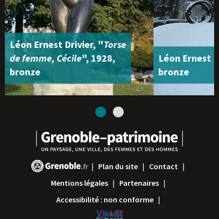
Léon Ernest Drivier, "
Torse
de femme, Cécile
", 1928,
Léon Ernest Dr
bronze
bronze
1
2
Plan du site
Contact
Mentions légales
Partenaires
Accessibilité : non conforme