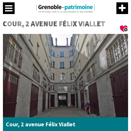
Menu
Contenu
Menu
Me
COUR, 2 AVENUE FÉLIX VIALLET
Cour, 2 avenue Félix Viallet