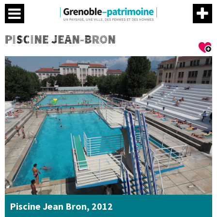
Menu
Contenu
Menu
Me
PISCINE JEAN-BRON
Piscine Jean Bron, 2012